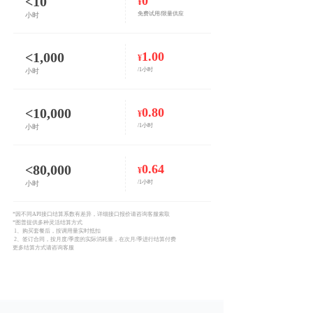
<10
0
¥
免费试用/限量供应
小时
<1,000
1.00
¥
/1小时
小时
<10,000
0.80
¥
/1小时
小时
<80,000
0.64
¥
/1小时
小时
*因不同API接口结算系数有差异，详细接口报价请咨询客服索取
*图普提供多种灵活结算方式
1、购买套餐后，按调用量实时抵扣
2、签订合同，按月度/季度的实际消耗量，在次月/季进行结算付费
更多结算方式请咨询客服