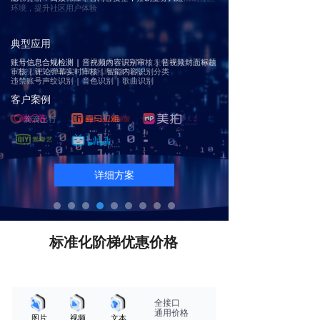
环境，提升社区用户体验
典型应用
典型应用
账号信息合规检测 | 音视频内容识别审核 | 音视频封面标题
注册信息合规检测 | 用户相册表情审核 | 发帖评论动态审核
审核 | 评论弹幕实时审核 | 智能内容识别分类
| 音视频文件审核 | 群聊私聊实时审核
违禁账号声纹识别 | 音色识别 | 歌曲识别
客户案例
客户案例
详细方案
详细方案
标准化阶梯优惠价格
全接口
通用价格
图片
视频
文本