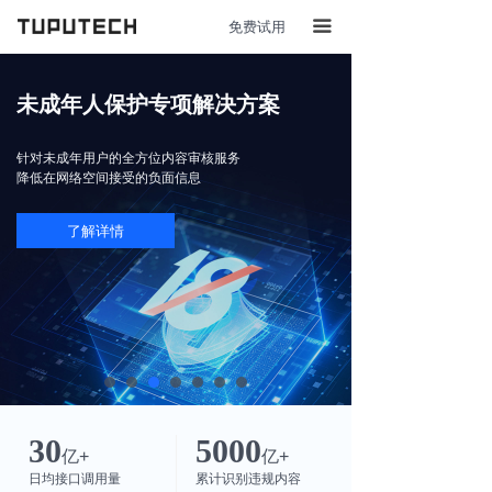
免费试用
끀
未成年人保护专项解决方案
针对未成年用户的全方位内容审核服务
降低在网络空间接受的负面信息
立即试用
了解详情
30
5000
亿+
亿+
日均接口调用量
累计识别违规内容