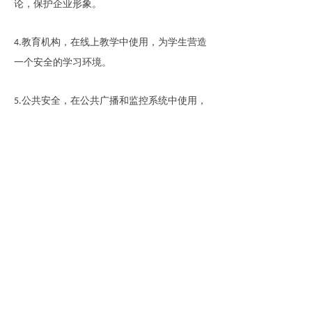
论，保护企业形象。
教育机构，在线上教学中使用，为学生营造
4.
一个安全的学习环境。
公共安全，在公共广播和监控系统中使用，
5.
维护社会秩序。
语音鉴黄技术正成为维护网络环境健康的
重要工具。随着技术的不断进步，其应用范围
和效果将更加广泛和深入，为创造一个更加清
朗的网络空间贡献力量
首页
帮助中心
账号开通
关于图普